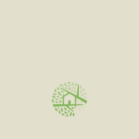
CBD TINCT
FLAVORS
n.